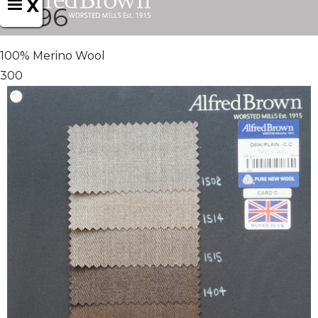
X
D896
100% Merino Wool
300